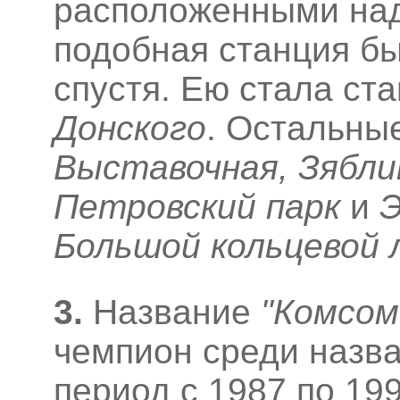
расположенными на
подобная станция бы
спустя. Ею стала ст
Донского
. Остальны
Выставочная, Зябли
Петровский парк
и
Э
Большой кольцевой 
3
.
Название
"Комсом
чемпион среди назва
период с 1987 по 19