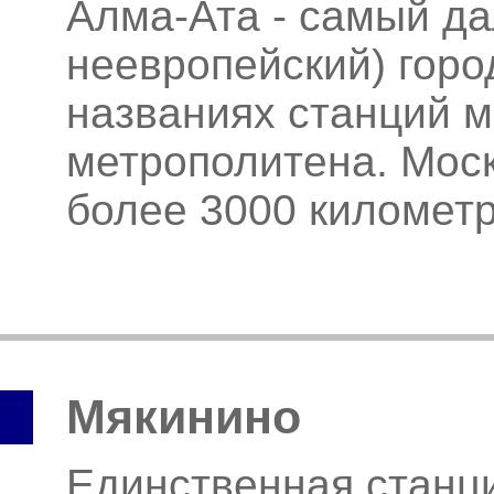
Алма-Ата - самый да
неевропейский) горо
названиях станций м
метрополитена. Мос
более 3000 километ
Мякинино
Единственная станци