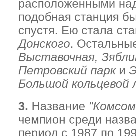
расположенными на
подобная станция бы
спустя. Ею стала ст
Донского
. Остальны
Выставочная, Зябли
Петровский парк
и
Э
Большой кольцевой 
3
.
Название
"Комсом
чемпион среди назва
период с 1987 по 19