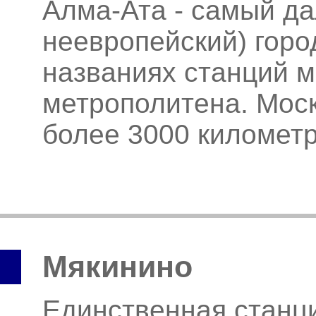
Алма-Ата - самый да
неевропейский) горо
названиях станций м
метрополитена. Мос
более 3000 километ
Мякинино
Единственная станци